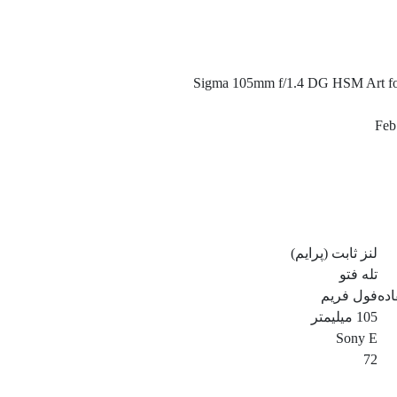
Sigma 105mm f/1.4 DG HSM Art fo
Feb
لنز ثابت (پرایم)
تله فتو
ده
فول فریم
105 میلیمتر
Sony E
72