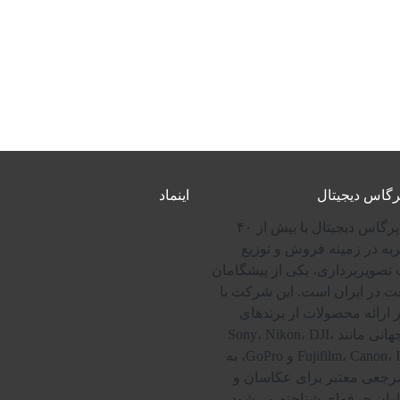
پرگاس دیجیتال
اینماد
شرکت پرگاس دیجیتال با بیش از ۴۰
به در زمینه فروش و توزیع
 تصویربرداری، یکی از پیشگامان
ت در ایران است. این شرکت با
 ارائه محصولات از برندهای
مطرح جهانی مانند Sony، Nikon، DJI،
Fujifilm، Canon، Insta360 و GoPro، به
رجعی معتبر برای عکاسان و
اران حرفه‌ای شناخته می‌شود.