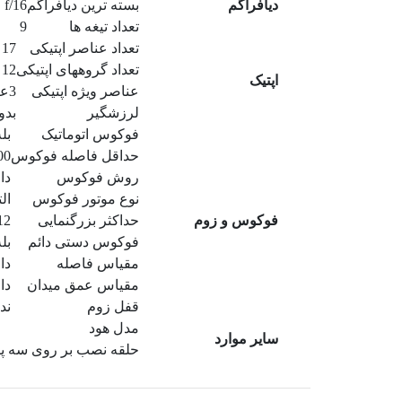
دیافراگم
بسته ترین دیافراگم
f/16
تعداد تیغه ها
9
تعداد عناصر اپتیکی
17
تعداد گروههای اپتیکی
12
اپتیک
عناصر ویژه اپتیکی
3عنصر FLD و 2 عنصر SLD و یک عنصر اسفریکال
لرزشگیر
بدو
فوکوس اتوماتیک
بل
حداقل فاصله فوکوس
100 سا
روش فوکوس
دا
نوع موتور فوکوس
ال
فوکوس و زوم
حداکثر بزرگنمایی
0.12 
فوکوس دستی دائم
بل
مقیاس فاصله
دا
مقیاس عمق میدان
دا
قفل زوم
ند
مدل هود
سایر موارد
حلقه نصب بر روی سه پا