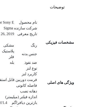
توضیحات
نام محصول
r Sony E
شرکت سازنده
Sigma
تاریخ معرفی
 26, 2019
مشخصات فیزیکی
رنگ
مشکی
پلاستیک
جنس بدنه
فلز
ضد نفوذ
بله
نوع لنز
کاربرد لنز
فرمت دوربین قابل استفا
ویژگی های اصلی
فاصله کانونی
دهانه نصب
اندازه فیلتر (میلیمتر)
بازترین دیافراگم
f/1.4