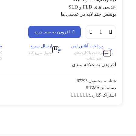
عدسی های FLD و SLD
پوشش چند لایه در عدسی ها
افزودن به سبد خرید
پرداخت آنلاین امن
ارسال سریع
ض
پرداخت با کارت‌های
تحویل سریع کالا
کا
عضو شتاب
کی
افزودن به علاقه مندی
شناسه محصول:
67293
,
دسته:
لنز
SIGMA
اشتراک گذاری: