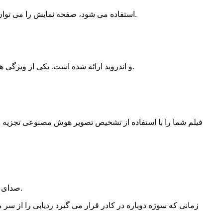
ماژول Core دارای صفحه نمایش لمسی با نمایش زنده و کنترل است. هنگامی که با 4K Boost Mod استفاده می شود، صفحه نمایش را می توان به صورت رو به جلو یا عقب تنظیم کرد.
برنامه ONE RS به صورت دانلود رایگان برای iOS و اندروید ارائه شده است. یکی از ویژگی های کلیدی آن مجموعه ای از توابع ویرایش خودکار بصری، از جمله برای محتوای 360 است.
فقط دوربین خود را به سمت سوژه خود بگیرید و بگویید: “آن را علامت گذاری کن”. ONE RS صدای شما را می گیرد و هدف شما را ردیابی می کند.