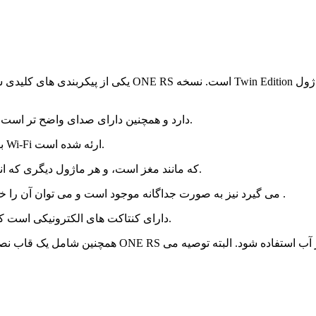
دوربین Insta360 ONE RS Twin Edition یکی از پیکربندی ها
ONE RS بیست و یک درصد ظرفیت باتری بیشتری نسبت به ONE R دارد و همچنین دارای صدای واضح تر است.
اینستا 360 وان آر اس Twin Edition با سه میکروفون و انتقال سریع تر Wi-Fi ارئه شده است.
ماژول Core، که مانند مغز است، و هر ماژول دیگری که انتخاب می‌کنید، در کنار هم روی مد باتری نصب می‌شوند.
یک مود 1 اینچی Wide Angle که ویدیوهایی با وضوح 5.3K می گیرد نیز به صورت جداگانه موجود است و می توان آن را خریداری نمود .
Battery Base دارای کنتاکت های الکترونیکی است که دو ماژول را به هم متصل می کند تا با یکدیگر کار کنند.
همچنین شامل یک قاب نصب سریع با پوشش ضد باد و طرا