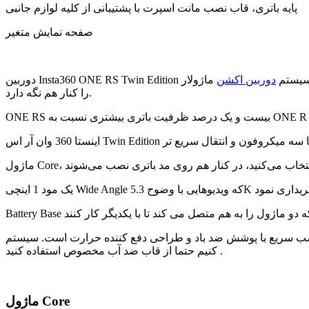
پایه باتری، قاب نصب مانت اسپرت با پشتیبانی از کلیه لوازم جانبی
صفحه نمایش متغیر
ی کلیدی سیستم
دوربین اکشن
ماژولار ONE RS است. نسخه Twin Edition شامل ماژول Core، 4K Boost Mod، 360 Mod و باتری لازم که ماژول ها
را کنار هم نگه دارد.
حی دفع کننده حرارت است. سیستم ONE RS به گونه ای طراحی شده که ضد آب است و می تواند تا 16 دقیقه زیر آب استفاده شود. البته توصیه می
کنیم حتما از قاب ضد آب مخصوص استفاده کنید .
ماژول Core