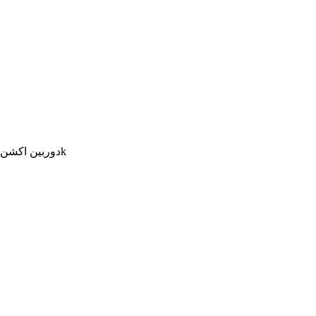
دوربین اکشن ماژولار با قابلیت سیستم دوربین 360 درجه و کیفیت فیلمبرداری 5.7k